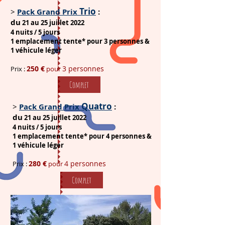
Trio
>
Pack Grand Prix
:
du
21 au 25 juillet 2022
4 nuits / 5 jours
1 emplacement tente* pour
3 personnes
&
1 véhicule léger
250 €
3 personnes
Prix :
pour
Complet
Quatr
o
>
Pack Grand Prix
:
du
21 au 25 juillet 2022
4 nuits / 5 jours
1 emplacement tente* pour
4 personnes
&
1 véhicule léger
280 €
4 personnes
Prix :
pour
Complet