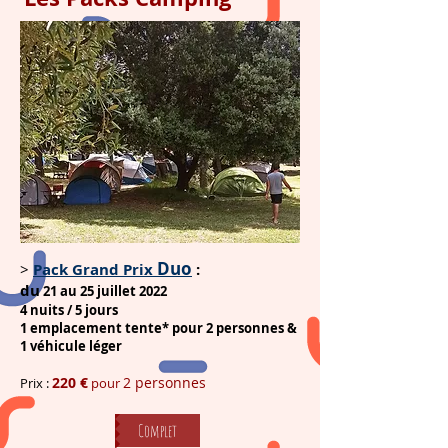
Duo
>
Pack Grand Prix
:
du
21 au 25 juillet 2022
4 nuits / 5 jours
1 emplacement tente* pour
2 personnes
&
1 véhicule léger
220 €
2 personnes
Prix :
pour
Complet