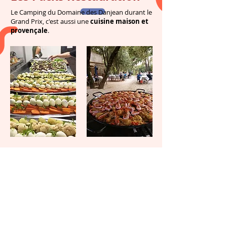
Le Camping du Domaine des Danjean durant le
Grand Prix, c'est aussi une
cuisine maison et
provençale
.
>
Pension Complète 5 jours
:
du
21 au 25 juillet 2022
4 petits déjeuners + 3 lunch-box + 4 dîners
126 €
1 personne
Prix :
pour
Reserver