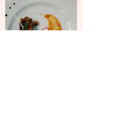
Ça découpe, ça concasse, ça mijote... Et bientôt,
on dresse la table pour découvrir ce qui a été
cuisiné.
Le soleil est au rendez-vous. Le vin a été
sélectionné avec soin et
c'est tous ensemble
que nous partageons cette dégustation
qui séduit les futurs mariés
.