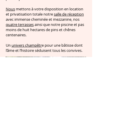
Nous
mettons à votre disposition en location
et privatisation totale notre
salle de réception
avec immense cheminée et mezzanine, nos
quatre terrasses
ainsi que notre piscine et pas
moins de huit hectares de pins et chênes
centenaires.
Un
univers champêtr
e pour une bâtisse dont
l’âme et l’histoire séduisent tous les convives.
Mentions légales
: Domaine des Danjean - SAS - SIRET :
83774173500018
- APE 8230Z - TVA Intra.
FR31837741735 - RCS : Toulon - Contacts : Lény Sellam & Sophie Linou - ©Textes : DDD © Photos : DR