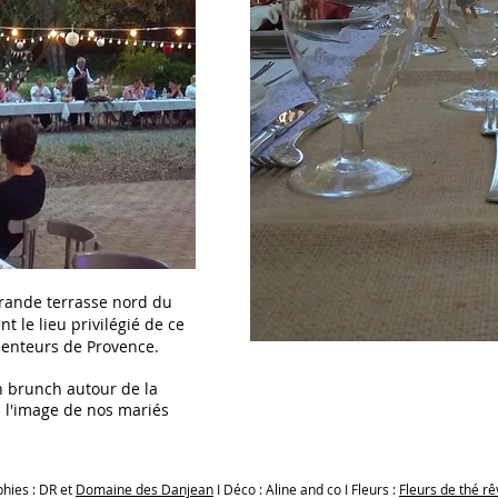
 grande terrasse nord du
nt le lieu privilégié de ce
senteurs de Provence.
n brunch autour de la
à l'image de nos mariés
phies :
DR et
Domaine des Danjean
I Déco : Aline and co I Fleurs :
Fleurs de thé r