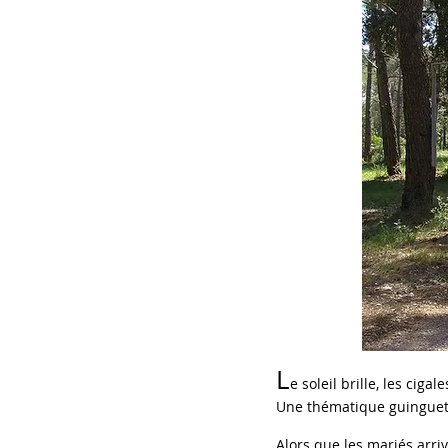
L
e soleil brille, les ciga
Une thématique guinguet
Alors que les mariés arri