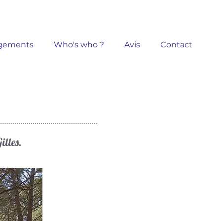
gements
Who's who ?
Avis
Contact
illes.