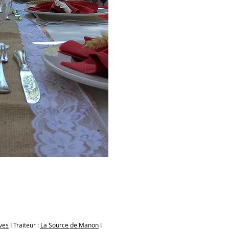
êves
I Traiteur :
La Source de Manon
I