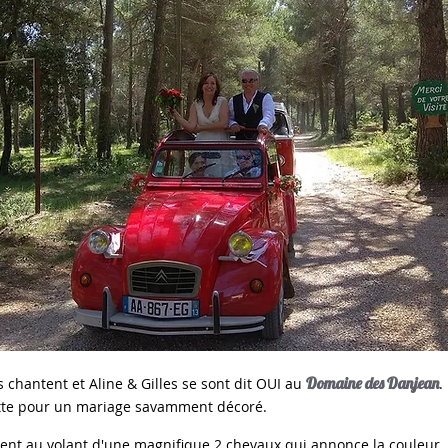
Domaine des Danjean
les chantent et Aline & Gilles se sont dit OUI au
.
te pour un mariage savamment décoré.
vent au volant d'une magnifique 2 chevaux qui annonce la couleur, 