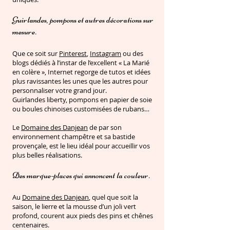
Guirlandes, pompons et autres décorations sur
mesure.
Que ce soit sur
Pinterest
,
Instagram
ou des
blogs dédiés à l’instar de l’excellent « La Marié
en colère », Internet regorge de tutos et idées
plus ravissantes les unes que les autres pour
personnaliser votre grand jour.
Guirlandes liberty, pompons en papier de soie
ou boules chinoises customisées de rubans…
Le
Domaine des Danjean
de par son
environnement champêtre et sa bastide
provençale, est le lieu idéal pour accueillir vos
plus belles réalisations.
Des marque-places qui annoncent la couleur.
Au
Domaine des Danjean
, quel que soit la
saison, le lierre et la mousse d’un joli vert
profond, courent aux pieds des pins et chênes
centenaires.