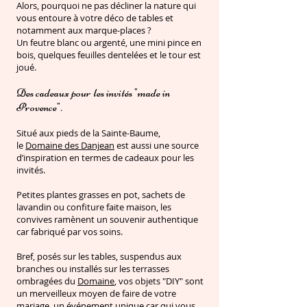
Alors, pourquoi ne pas décliner la nature qui
vous entoure à votre déco de tables et
notamment aux marque-places ?
Un feutre blanc ou argenté, une mini pince en
bois, quelques feuilles dentelées et le tour est
joué.
Des cadeaux pour les invités "made in
Provence".
Situé aux pieds de la Sainte-Baume,
le
Domaine des Danjean
est aussi une source
d’inspiration en termes de cadeaux pour les
invités.
Petites plantes grasses en pot, sachets de
lavandin ou confiture faite maison, les
convives ramènent un souvenir authentique
car fabriqué par vos soins.
Bref, posés sur les tables, suspendus aux
branches ou installés sur les terrasses
ombragées du
Domaine
, vos objets "DIY" sont
un merveilleux moyen de faire de votre
mariage, un événement unique car qui vous